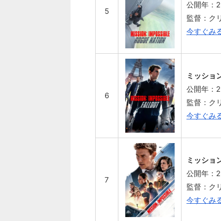
公開年：2
5
監督：ク
今すぐみ
ミッショ
公開年：2
6
監督：ク
今すぐみ
ミッション
公開年：2
7
監督：ク
今すぐみ