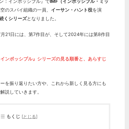
ョン：インポッシブル』で
IMF（インポッシブル・ミッ
架空のスパイ組織の一員、
イーサン・ハント役
を演
に続くシリーズ
となりました。
月21日には、第7作目が、そして2024年には第8作目
・インポッシブル』シリーズの見る順番と、あらすじ
ターを振り返りたい方や、これから新しく見る方にも
く解説していきます。
もくじ
[
とじる
]