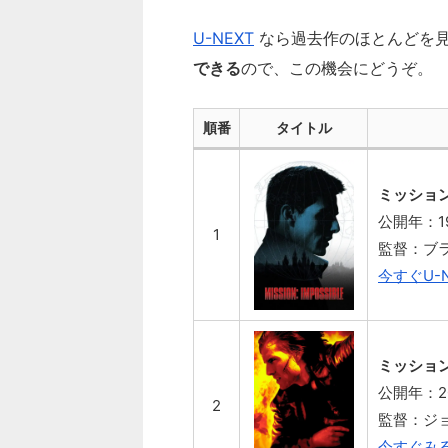
U-NEXT
なら過去作のほとんどを
できる
ので、この機会にどうぞ。
順番
タイトル
ミッショ
公開年：1
1
監督：ブ
今すぐU-
ミッショ
公開年：2
2
監督：ジ
今すぐみ