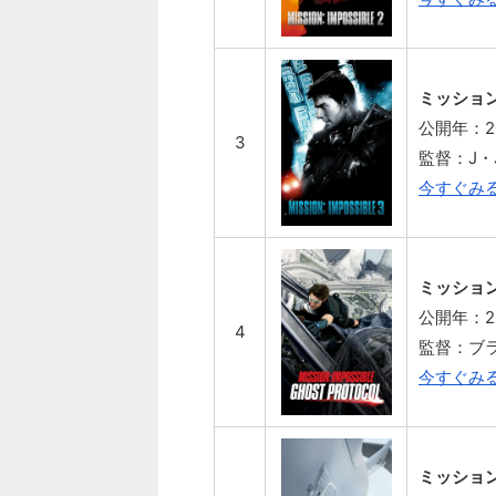
ミッショ
公開年：2
3
監督：J・
今すぐみ
ミッショ
公開年：2
4
監督：ブ
今すぐみ
ミッショ