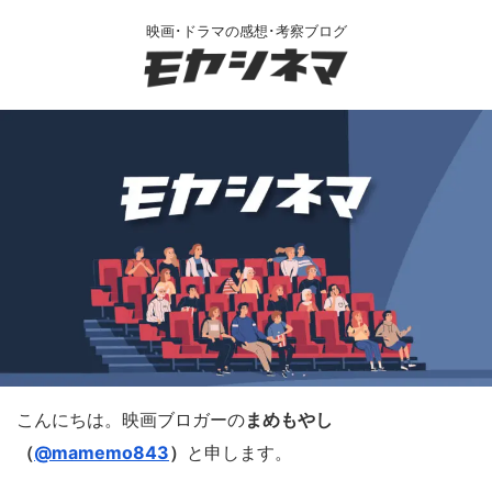
映画･ドラマの感想･考察ブログ
こんにちは。映画ブロガーの
まめもやし
（
@mamemo843
）
と申します。