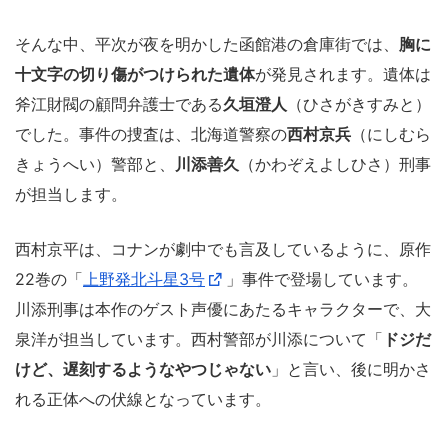
そんな中、平次が夜を明かした函館港の倉庫街では、
胸に
十文字の切り傷がつけられた遺体
が発見されます。遺体は
斧江財閥の顧問弁護士である
久垣澄人
（ひさがきすみと）
でした。事件の捜査は、北海道警察の
西村京兵
（にしむら
きょうへい）警部と、
川添善久
（かわぞえよしひさ）刑事
が担当します。
西村京平は、コナンが劇中でも言及しているように、原作
22巻の「
上野発北斗星3号
」事件で登場しています。
川添刑事は本作のゲスト声優にあたるキャラクターで、大
泉洋が担当しています。西村警部が川添について「
ドジだ
けど、遅刻するようなやつじゃない
」と言い、後に明かさ
れる正体への伏線となっています。