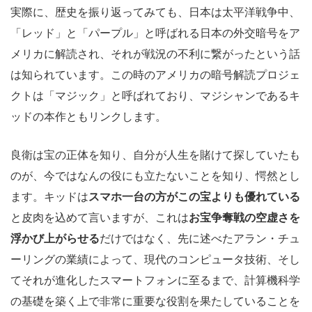
実際に、歴史を振り返ってみても、日本は太平洋戦争中、
「レッド」と「パープル」と呼ばれる日本の外交暗号をア
メリカに解読され、それが戦況の不利に繋がったという話
は知られています。この時のアメリカの暗号解読プロジェ
クトは「マジック」と呼ばれており、マジシャンであるキ
ッドの本作ともリンクします。
良衛は宝の正体を知り、自分が人生を賭けて探していたも
のが、今ではなんの役にも立たないことを知り、愕然とし
ます。キッドは
スマホ一台の方がこの宝よりも優れている
と皮肉を込めて言いますが、これは
お宝争奪戦の空虚さを
浮かび上がらせる
だけではなく、先に述べたアラン・チュ
ーリングの業績によって、現代のコンピュータ技術、そし
てそれが進化したスマートフォンに至るまで、計算機科学
の基礎を築く上で非常に重要な役割を果たしていることを