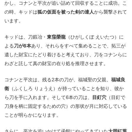
かし、コナンと平次が追い詰めて回収することに成功。こ
の時、キッドは
狐の仮面を被った剣の達人
から襲撃されて
います。
キッドは、刀鍛冶・
東窪榮龍
（ひがしくぼ えいたつ）に
よる
刀が6本
あり、それらをすべて集めることで、拓三が
遺した財宝にたどり着けると考えており、刀をコナンらに
わざと託して真の財宝の在り処を推理させます。
コナンと平次は、残る2本の刀が、福城聖の父親、
福城良
衛
（ふくしろ りょうえ）が持っていることを知り、彼か
ら刀を手に入れます。そして6本の刀は、
目釘穴
（目釘で
刀身を柄に固定するための穴）の形状が月に対応している
ことが明らかになります。
さらに、平次を追いかけて函館にやってきていた
大岡紅葉