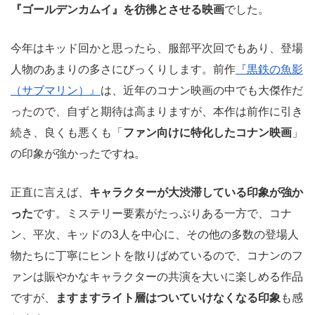
『ゴールデンカムイ』を彷彿とさせる映画
でした。
今年はキッド回かと思ったら、服部平次回でもあり、登場
人物のあまりの多さにびっくりします。前作
『黒鉄の魚影
（サブマリン）』
は、近年のコナン映画の中でも大傑作だ
ったので、自ずと期待は高まりますが、本作は前作に引き
続き、良くも悪くも「
ファン向けに特化したコナン映画
」
の印象が強かったですね。
正直に言えば、
キャラクターが大渋滞している印象が強か
った
です。ミステリー要素がたっぷりある一方で、コナ
ン、平次、キッドの3人を中心に、その他の多数の登場人
物たちに丁寧にヒントを散りばめているので、コナンのフ
ァンは賑やかなキャラクターの共演を大いに楽しめる作品
ですが、
ますますライト層はついていけなくなる印象
も感