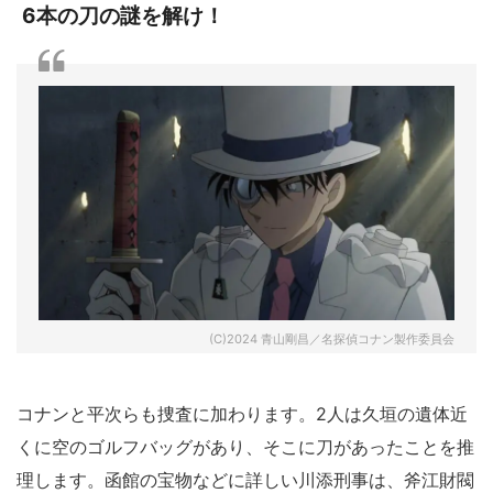
6本の刀の謎を解け！
(C)2024 青山剛昌／名探偵コナン製作委員会
コナンと平次らも捜査に加わります。2人は久垣の遺体近
くに空のゴルフバッグがあり、そこに刀があったことを推
理します。函館の宝物などに詳しい川添刑事は、斧江財閥