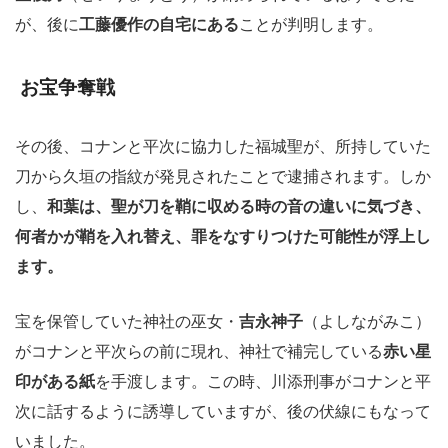
が、後に
工藤優作の自宅にある
ことが判明します。
お宝争奪戦
その後、コナンと平次に協力した福城聖が、所持していた
刀から久垣の指紋が発見されたことで逮捕されます。しか
し、
和葉は、聖が刀を鞘に収める時の音の違いに気づき、
何者かが鞘を入れ替え、罪をなすりつけた可能性が浮上し
ます。
宝を保管していた神社の巫女・
吉永神子
（よしながみこ）
がコナンと平次らの前に現れ、神社で補完している
赤い星
印がある紙
を手渡します。この時、川添刑事がコナンと平
次に話するように誘導していますが、後の伏線にもなって
いました。