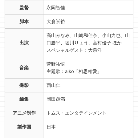
監督
永岡智佳
脚本
大倉崇裕
高山みなみ、山崎和佳奈、小山力也、山
出演
口勝平、堀川りょう、宮村優子 ほか
スペシャルゲスト：大泉洋
菅野祐悟
音楽
主題歌：aiko「相思相愛」
撮影
西山仁
編集
岡田輝満
アニメ制作
トムス・エンタテインメント
製作国
日本