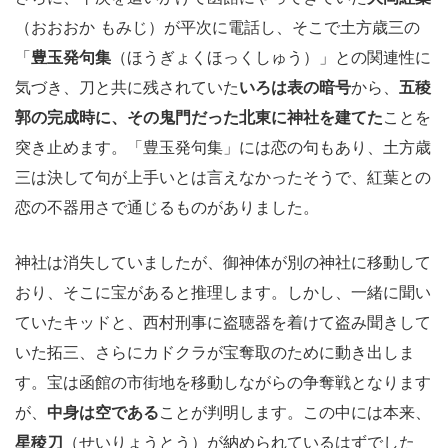
（おおおか もみじ）が平次に電話し、そこで土方歳三の
「
豊玉発句集
（ほうぎょくほっくしゅう）」との関連性に
気づき、刀と共に残されていた
いろは表の暗号
から、
五稜
郭の完成時に、その鬼門だった北東に神社を建てた
ことを
突き止めます。「豊玉発句集」には恋の句もあり、土方歳
三は決して句が上手いとは言えなかったそうで、紅葉との
恋の不器用さで通じるものがありました。
神社は消失していましたが、御神体が別の神社に移動して
おり、そこに宝があると推理します。しかし、一緒に聞い
ていたキッドと、西村刑事に盗聴器を着けて盗み聞きして
いた拓三、さらにカドクラが宝奪取のために動き出しま
す。宝は函館の市街地を移動しながらの争奪戦となります
が、
中身は空である
ことが判明します。この中には本来、
星稜刀
（せいりょうとう）が納められているはずでした