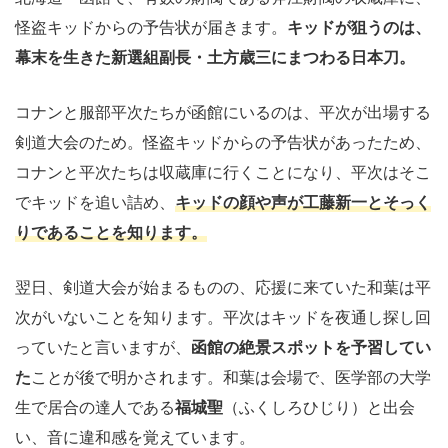
怪盗キッドからの予告状が届きます。
キッドが狙うのは、
幕末を生きた新選組副長・土方歳三にまつわる日本刀。
コナンと服部平次たちが函館にいるのは、平次が出場する
剣道大会のため。怪盗キッドからの予告状があったため、
コナンと平次たちは収蔵庫に行くことになり、平次はそこ
でキッドを追い詰め、
キッドの顔や声が工藤新一とそっく
りであることを知ります。
翌日、剣道大会が始まるものの、応援に来ていた和葉は平
次がいないことを知ります。平次はキッドを夜通し探し回
っていたと言いますが、
函館の絶景スポットを予習してい
た
ことが後で明かされます。和葉は会場で、医学部の大学
生で居合の達人である
福城聖
（ふくしろひじり）と出会
い、音に違和感を覚えています。