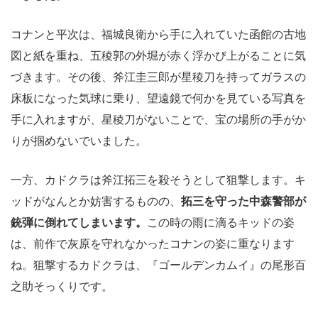
コナンと平次は、福城良衛から手に入れていた函館の古地
図と紙を重ね、五稜郭の外堀が赤く浮かび上がることに気
づきます。その後、斧江圭三郎が星稜刀を持ってガラスの
床板になった気球に乗り、望遠鏡で何かを見ている写真を
手に入れますが、星稜刀がないことで、宝の場所の手がか
りが掴めないでいました。
一方、カドクラは斧江拓三を殺そうとして狙撃します。キ
ッドがなんとか妨害するものの、
拓三を守った中森警部が
銃弾に倒れてしまいます。
この時の雨に滴るキッドの姿
は、前作で灰原を守れなかったコナンの姿に重なります
ね。狙撃するカドクラは、『ゴールデンカムイ』の尾形百
之助そっくりです。