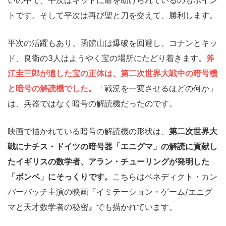
トです。そして平次は再び聖と刀を交えて、勝利します。
平次の活躍もあり、函館山は爆破を回避し、コナンとキッ
ド、良衛の3人はようやく宝の場所にたどり着きます。
斧
江圭三郎が遺した宝の正体は、第二次世界大戦中の暗号機
と暗号の解読機でした。
「戦況を一変させるほどの何か」
は、兵器ではなく暗号の解読機だったのです。
映画で描かれている暗号の解読機の形状は、
第二次世界大
戦にナチス・ドイツの暗号器「エニグマ」の解読に貢献し
たイギリスの数学者、アラン・チューリングが発明した
「ボンベ」にそっくりです。
こちらはベネディクト・カン
バーバッチ主演の映画『イミテーション・ゲーム/エニグ
マと天才数学者の秘密』でも描かれています。