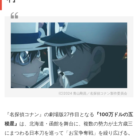
(C)2024 青山剛昌／名探偵コナン製作委員会
『名探偵コナン』の劇場版27作目となる
『100万ドルの五
稜星』
は、北海道・函館を舞台に、複数の勢力が土方歳三
にまつわる日本刀を巡って「お宝争奪戦」を繰り広げる
、