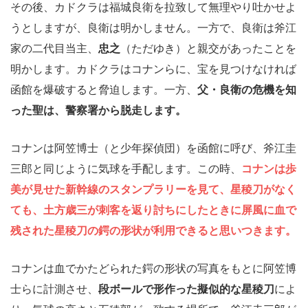
その後、カドクラは福城良衛を拉致して無理やり吐かせよ
うとしますが、良衛は明かしません。一方で、良衛は斧江
家の二代目当主、
忠之
（ただゆき）と親交があったことを
明かします。カドクラはコナンらに、宝を見つけなければ
函館を爆破すると脅迫します。一方、
父・良衛の危機を知
った聖は、警察署から脱走します。
コナンは阿笠博士（と少年探偵団）を函館に呼び、斧江圭
三郎と同じように気球を手配します。この時、
コナンは歩
美が見せた新幹線のスタンプラリーを見て、星稜刀がなく
ても、土方歳三が刺客を返り討ちにしたときに屏風に血で
残された星稜刀の鍔の形状が利用できると思いつきます。
コナンは血でかたどられた鍔の形状の写真をもとに阿笠博
士らに計測させ、
段ボールで形作った擬似的な星稜刀
によ