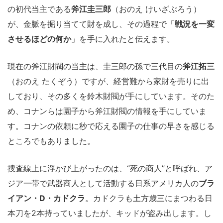
の初代当主である
斧江圭三郎
（おのえ けいざぶろう）
が、金脈を掘り当てて財を成し、その過程で「
戦況を一変
させるほどの何か
」を手に入れたと伝えます。
現在の斧江財閥の当主は、圭三郎の孫で三代目の
斧江拓三
（おのえ たくぞう）ですが、経営難から家財を売りに出
しており、その多くを鈴木財閥が手にしています。そのた
め、コナンらは園子から斧江財閥の情報を手にしていま
す。コナンの依頼に秒で応える園子の仕事の早さを感じる
ところでもありました。
捜査線上に浮かび上がったのは、“死の商人”と呼ばれ、ア
ジア一帯で武器商人として活動する日系アメリカ人の
ブラ
イアン・D・カドクラ
。カドクラも土方歳三にまつわる日
本刀を2本持っていましたが、キッドが盗み出します。し