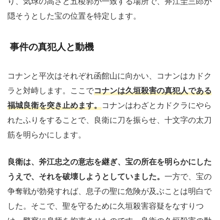
り、気球の高さと五稜郭が一致する場所で、斧江圭三郎が
隠そうとした宝の位置を特定します。
事件の真犯人と動機
コナンと平次はそれぞれ函館山に向かい、コナンはカドク
ラと対峙します。ここで
コナンは久垣殺害の真犯人である
福城良衛を突き止めます。
コナンはわざとカドクラにやら
れたふりをすることで、良衛に刀を振らせ、十文字の太刀
筋を明らかにします。
良衛は、斧江忠之の意志を継ぎ、宝の所在を明らかにした
うえで、それを破壊しようとしていました。
一方で、宝の
争奪戦が勃発すれば、息子の聖に危険が及ぶことは明白で
した。そこで、聖を守るために久垣殺害容疑をなすりつ