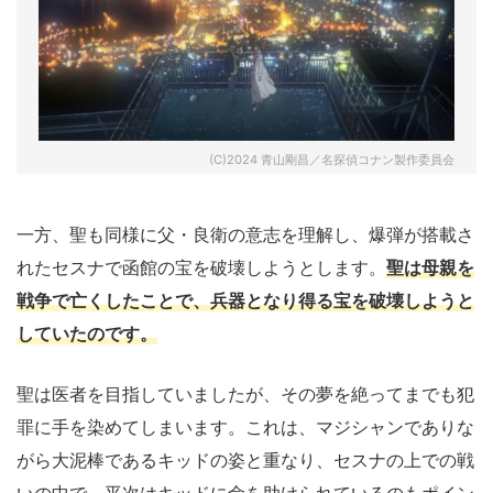
(C)2024 青山剛昌／名探偵コナン製作委員会
一方、聖も同様に父・良衛の意志を理解し、爆弾が搭載さ
れたセスナで函館の宝を破壊しようとします。
聖は母親を
戦争で亡くしたことで、兵器となり得る宝を破壊しようと
していたのです。
聖は医者を目指していましたが、その夢を絶ってまでも犯
罪に手を染めてしまいます。これは、マジシャンでありな
がら大泥棒であるキッドの姿と重なり、セスナの上での戦
いの中で、平次はキッドに命を助けられているのもポイン