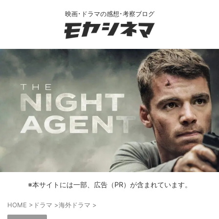
映画･ドラマの感想･考察ブログ
※本サイトには一部、広告（PR）が含まれています。
HOME
>
ドラマ
>
海外ドラマ
>