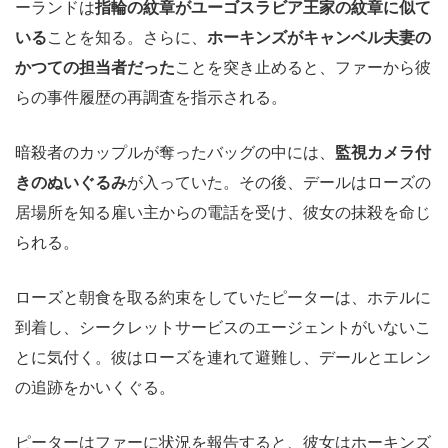
ーランドは
指輪の紋章がユーゴスラビア王家の紋章に似て
いる
ことを知る。さらに、
ホーキンズがキャンベル夫妻の
かつての担当者だった
ことを突き止めると、ファーから彼
らの事件履歴の再調査を指示される。
暗殺者のカップルが奪ったバッグの中には、
監視カメラ付
きのぬいぐるみ
が入っていた。その後、デールはローズの
居場所を知る雇い主からの電話を受け、彼女の抹殺を命じ
られる。
ローズと朝食を取る約束をしていたピーターは、ホテルに
到着し、シークレットサービスのエージェントがいないこ
とに気付く。彼はローズを連れて避難し、デールとエレン
の追跡をかいくぐる。
ピーターはファーに状況を報告すると、彼女はホーキンズ