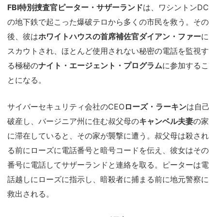
FBI特別捜査官ピーター・サザーランド
は、ワシントンDC
の地下鉄で起こった爆破テロから多くの市民を救う。その
後、彼は
ホワイトハウスの首席補佐官ダイアン・ファー
に
スカウトされ、ほとんど使用されない秘密の電話を監視す
る極秘の
ナイト・エージェント・プログラム
に参加するこ
とになる。
サイバーセキュリティ会社のCEO
ローズ・ラーキン
は自己
破産し、バージニア州に住む叔父母の
キャンベル夫妻
の家
に滞在していると、その家が襲撃に遭う。叔父母は殺され
る前にローズに電話番号と暗号コードを伝え、彼女はその
番号に電話してサザーランドと連絡を取る。ピーターは電
話越しにローズに指示し、暗殺者に捕まる前に地元警察に
救出される。