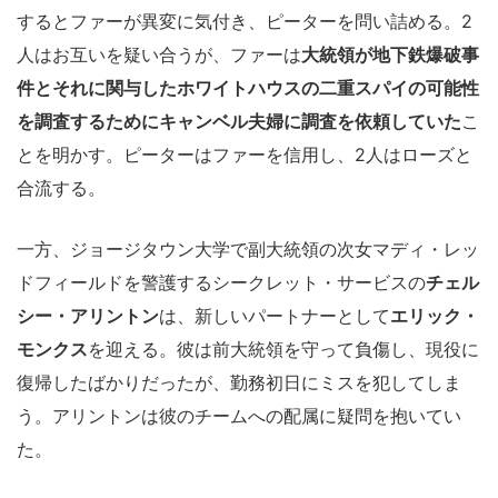
するとファーが異変に気付き、ピーターを問い詰める。2
人はお互いを疑い合うが、ファーは
大統領が地下鉄爆破事
件とそれに関与したホワイトハウスの二重スパイの可能性
を調査するためにキャンベル夫婦に調査を依頼していた
こ
とを明かす。ピーターはファーを信用し、2人はローズと
合流する。
一方、ジョージタウン大学で副大統領の次女マディ・レッ
ドフィールドを警護するシークレット・サービスの
チェル
シー・アリントン
は、新しいパートナーとして
エリック・
モンクス
を迎える。彼は前大統領を守って負傷し、現役に
復帰したばかりだったが、勤務初日にミスを犯してしま
う。アリントンは彼のチームへの配属に疑問を抱いてい
た。