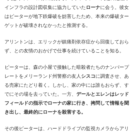
インフラの設計図収集に協力していた
ローナ
に会う。彼女
はピーターが地下鉄爆破を妨害したため、本来の爆破ター
ゲットが破壊されなかったと推測する。
アリントンは、エリックが鎮痛剤依存症から回復しておら
ず、との友情のおかげで仕事を続けていることを知る。
ピーターは、森の小屋で接触した暗殺者たちのナンバープ
レートをメリーランド州警察の友人
シスコ
に調査させ、あ
る売家にたどり着く。しかし、家の中には誰もおらず、す
でにその場を去っていた。一方、
デールとエレンはレッド
フィールドの指示でローナの家に行き、拷問して情報を聞
き出し、最終的にローナを殺害する。
その後ピーターは、ハードドライブの監視カメラからアリ