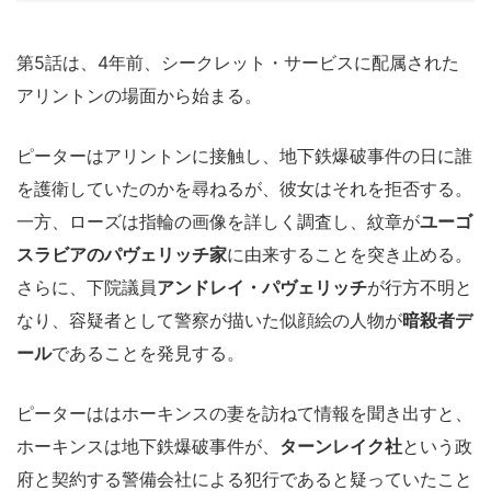
第5話は、4年前、シークレット・サービスに配属された
アリントンの場面から始まる。
ピーターはアリントンに接触し、地下鉄爆破事件の日に誰
を護衛していたのかを尋ねるが、彼女はそれを拒否する。
一方、ローズは指輪の画像を詳しく調査し、紋章が
ユーゴ
スラビアのパヴェリッチ家
に由来することを突き止める。
さらに、下院議員
アンドレイ・パヴェリッチ
が行方不明と
なり、容疑者として警察が描いた似顔絵の人物が
暗殺者デ
ール
であることを発見する。
ピーターははホーキンスの妻を訪ねて情報を聞き出すと、
ホーキンスは地下鉄爆破事件が、
ターンレイク社
という政
府と契約する警備会社による犯行であると疑っていたこと