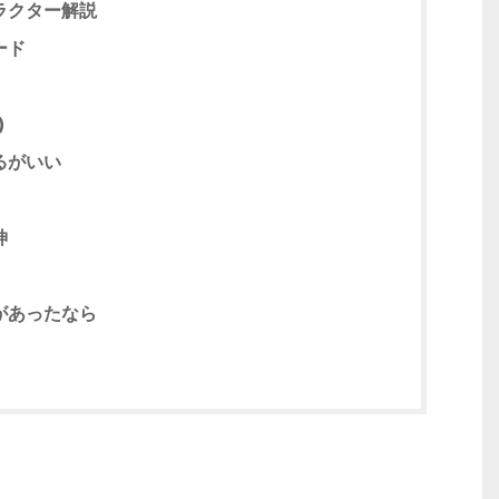
ラクター解説
ード
)
るがいい
神
があったなら