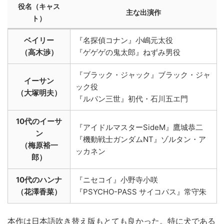
役名（キャス
主な出演作
ト）
ベイリー
『名探偵コナン』小嶋元太役
（高木渉）
『ゲゲゲの鬼太郎』ねずみ男役
『ブラック・ジャック』ブラック・ジャ
イーサン
ック役
（大塚明夫）
『ルパン三世』初代・石川五エ門
10代のイーサ
『アイドルマスターSideM』鷹城恭二
ン
『機動戦士ガンダムNT』ゾルタン・ア
（梅原裕一
ッカネン
郎）
10代のハンナ
『ニセコイ』小野寺小咲
（花澤香菜）
『PSYCHO-PASS サイコパス』常守朱
本作は日本語吹き替え版もとても良かった。特に犬である