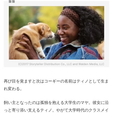
(C)2017 Storyteller Distribution Co., LLC and Walden Media, LLC
再び目を覚ますと次はコーギーの名前はティノとして生ま
れ変わる。
飼い主となったのは孤独を抱える大学生のマヤ。彼女に沿
っと寄り添い支えるティノ。やがて大学時代のクラスメイ