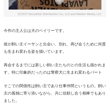
(C)2017 Storyteller Distribution Co., LLC and Walden Media, LLC
今作の主人公は犬のベイリーです。
彼が飼い主イーサンと出会い、別れ、再び会うために何度
も生まれ変わる姿を描いています。
再会するまでには新しい飼い主たちのとの生活も描かれま
す。特に印象的だったのは警察犬に生まれ変わるパート
そこでの関係性は飼い主であり仕事仲間というもの。飼い
主の孤独に寄り添いながら、共に信頼し合う相棒でもあり
ました。