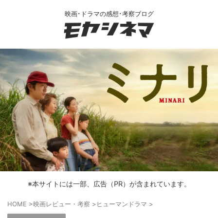
映画･ドラマの感想･考察ブログ
※本サイトには一部、広告（PR）が含まれています。
HOME
>
映画レビュー・考察
>
ヒューマンドラマ
>